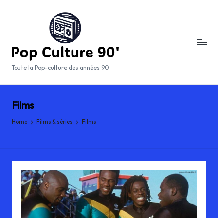
p
Skip
to
o
content
p
-
Toute la Pop-culture des années 90
c
u
Films
lt
Home
Films & séries
Films
u
r
e
-
9