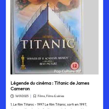
Légende du cinéma : Titanic de James
Cameron
16/01/2025
Films
,
Films & séries
Posted
in
1. Le film Titanic - 1997 Le film Titanic, sorti en 1997,