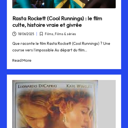
0
s
Rasta Rockett (Cool Runnings) : le film
.
culte, histoire vraie et givrée
f
18/06/2025
Films
,
Films & séries
Posted
r
in
Que raconte le film Rasta Rockett (Cool Runnings) ? Une
course vers l’impossible Au départ du film…
Read More